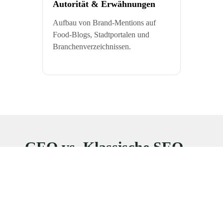
Autorität & Erwähnungen
Aufbau von Brand-Mentions auf
Food-Blogs, Stadtportalen und
Branchenverzeichnissen.
GEO vs. Klassische SEO –
Die Unterschiede
Ziel
Top-Rankings in Google
Erwähnungen in KI-