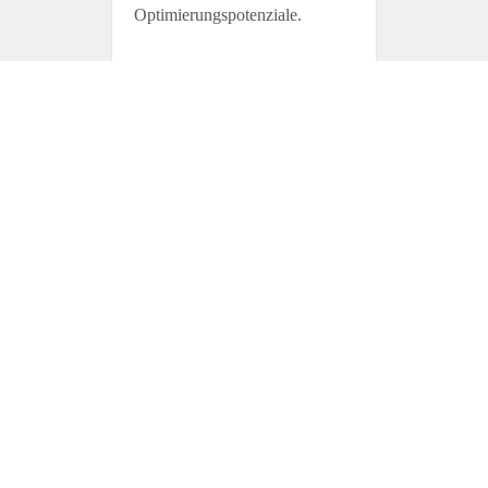
Optimierungspotenziale.
Keyword-Strategie
2
Recherche relevanter
Suchbegriffe mit hohem
Suchvolumen und realistischem
Ranking-Potenzial.
Umsetzung
3
Optimierung aller Seiten: Meta-
Daten, Überschriften, Texte,
Bilder und technische Faktoren.